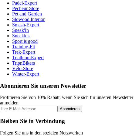
Padel-Expert
Pecheur-Store
Pet and Garden
Slowood Interior
Smash-Expert
Sneak'In
Sneakids
Sport is good
Training-Fit
Trek-Expert
Triathlon-Expert
TripnBikers
Vélo-Store
Winter-Expert
Abonnieren Sie unseren Newsletter
Profitieren Sie von 10% Rabatt, wenn Sie sich für unseren Newsletter
anmelden
Abonnieren
Bleiben Sie in Verbindung
Folgen Sie uns in den sozialen Netzwerken