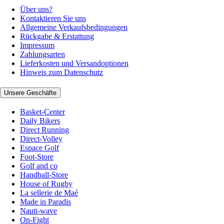
Über uns?
Kontaktieren Sie uns
Allgemeine Verkaufsbedingungen
Rückgabe & Erstattung
Impressum
Zahlungsarten
Lieferkosten und Versandoptionen
Hinweis zum Datenschutz
Unsere Geschäfte
Basket-Center
Daily Bikers
Direct Running
Direct-Volley
Espace Golf
Foot-Store
Golf and co
Handball-Store
House of Rugby
La sellerie de Maé
Made in Paradis
Nauti-wave
On-Fight