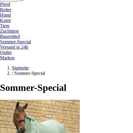
Pferd
Reiter
Hund
Katze
Tiere
Zuchttiere
Bauernhof
Sommer-Special
Versand in 24h
Outlet
Marken
Startseite
/
Sommer-Special
Sommer-Special