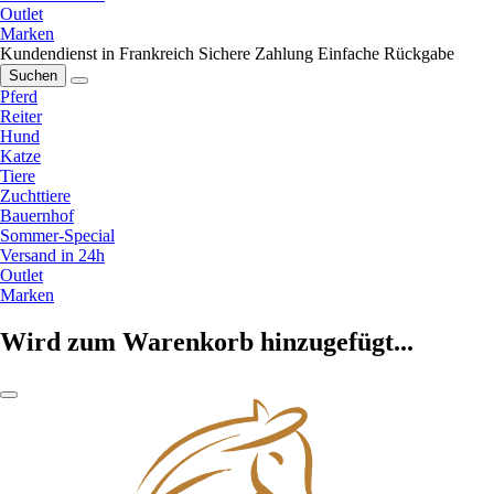
Outlet
Marken
Kundendienst in Frankreich
Sichere Zahlung
Einfache Rückgabe
Suchen
Pferd
Reiter
Hund
Katze
Tiere
Zuchttiere
Bauernhof
Sommer-Special
Versand in 24h
Outlet
Marken
Wird zum Warenkorb hinzugefügt...