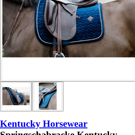
Kentucky Horsewear
Springschabracke Kentucky