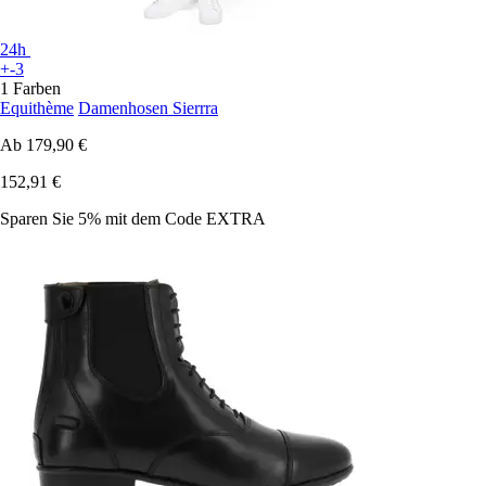
24h
+-3
1 Farben
Equithème
Damenhosen Sierrra
Ab
179,90 €
152,91 €
Sparen Sie 5%
mit dem Code
EXTRA