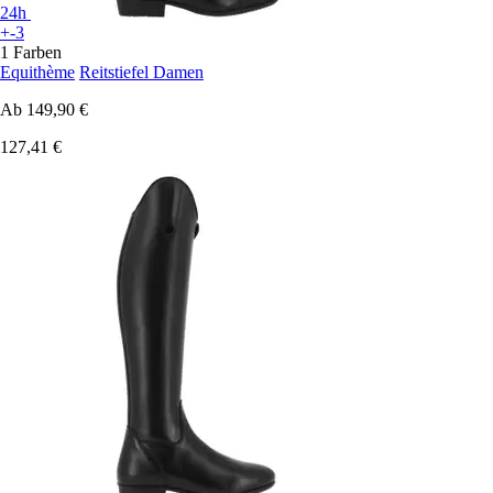
24h
+-3
1 Farben
Equithème
Reitstiefel Damen
Ab
149,90 €
127,41 €