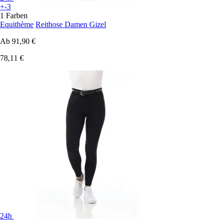
+-3
1 Farben
Equithème
Reithose Damen Gizel
Ab
91,90 €
78,11 €
24h