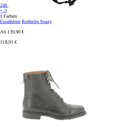
24h
+-3
1 Farben
Equithème
Reithelm Soazy
Ab
139,90 €
118,91 €