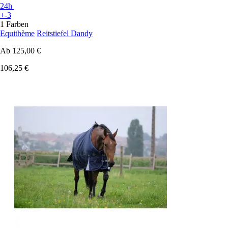
24h
+-3
1 Farben
Equithème
Reitstiefel Dandy
Ab
125,00 €
106,25 €