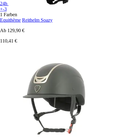
24h
+-3
1 Farben
Equithème
Reithelm Soazy
Ab
129,90 €
110,41 €