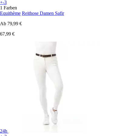
+-3
1 Farben
Equithème
Reithose Damen Safir
Ab
79,99 €
67,99 €
24h