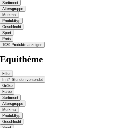
Sortiment
Altersgruppe
Merkmal
Produkttyp
Geschlecht
Sport
Preis
1939 Produkte anzeigen
Equithème
Filter
In 24 Stunden versendet
Größe
Farbe
Sortiment
Altersgruppe
Merkmal
Produkttyp
Geschlecht
Sport