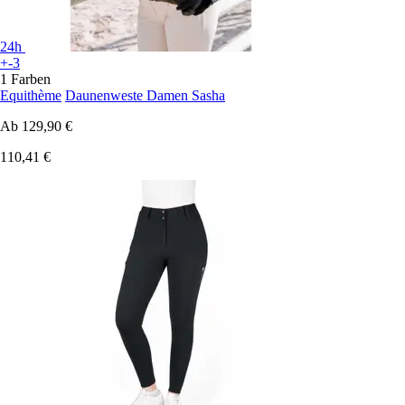
24h
+-3
1 Farben
Equithème
Daunenweste Damen Sasha
Ab
129,90 €
110,41 €