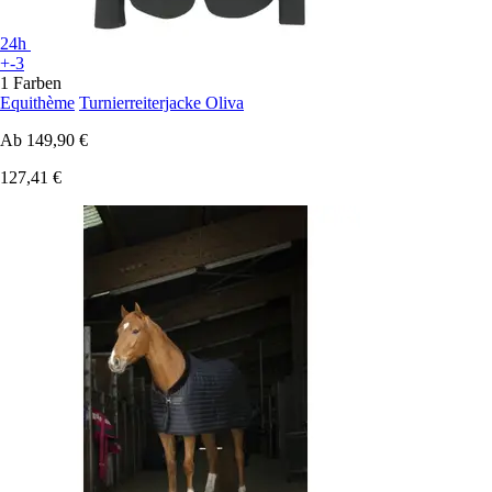
24h
+-3
1 Farben
Equithème
Turnierreiterjacke Oliva
Ab
149,90 €
127,41 €