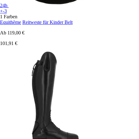
24h
+-3
1 Farben
Equithème
Reitweste für Kinder Belt
Ab
119,00 €
101,91 €