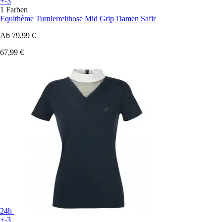
+-3
1 Farben
Equithème
Turnierreithose Mid Grip Damen Safir
Ab
79,99 €
67,99 €
24h
+-3