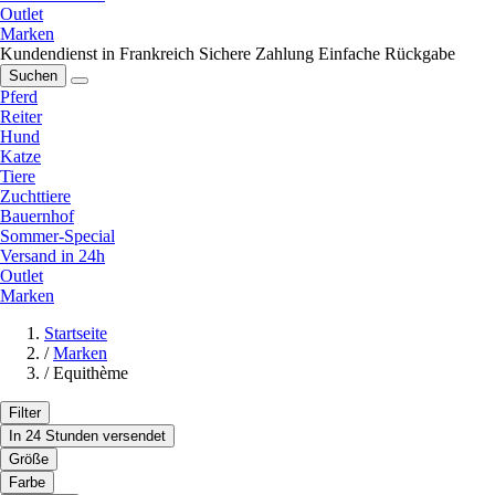
Outlet
Marken
Kundendienst in Frankreich
Sichere Zahlung
Einfache Rückgabe
Suchen
Pferd
Reiter
Hund
Katze
Tiere
Zuchttiere
Bauernhof
Sommer-Special
Versand in 24h
Outlet
Marken
Startseite
/
Marken
/
Equithème
Filter
In 24 Stunden versendet
Größe
Farbe