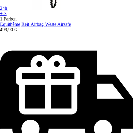
24h
+-3
1 Farben
Equithème
Reit-Airbag-Weste Airsafe
499,90 €