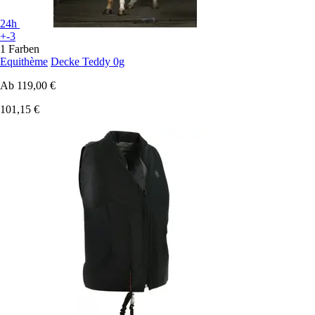
24h
+-3
1 Farben
Equithème
Decke Teddy 0g
Ab
119,00 €
101,15 €