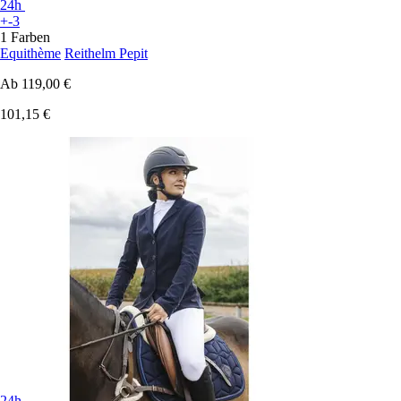
24h
+-3
1 Farben
Equithème
Reithelm Pepit
Ab
119,00 €
101,15 €
24h