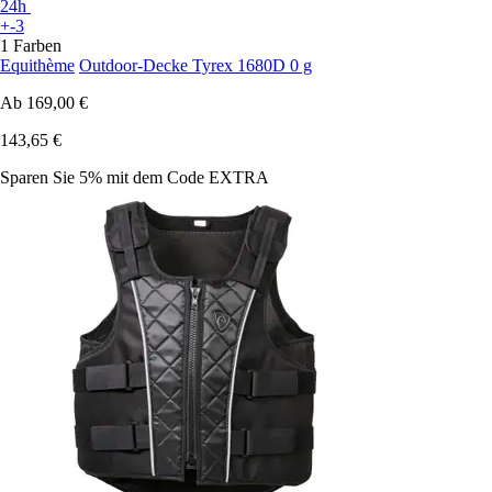
24h
+-3
1 Farben
Equithème
Outdoor-Decke Tyrex 1680D 0 g
Ab
169,00 €
143,65 €
Sparen Sie 5%
mit dem Code
EXTRA