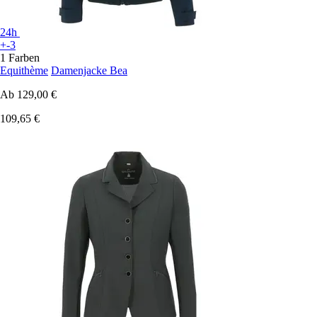
24h
+-3
1 Farben
Equithème
Damenjacke Bea
Ab
129,00 €
109,65 €