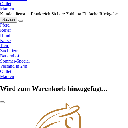
Outlet
Marken
Kundendienst in Frankreich
Sichere Zahlung
Einfache Rückgabe
Suchen
Pferd
Reiter
Hund
Katze
Tiere
Zuchttiere
Bauernhof
Sommer-Special
Versand in 24h
Outlet
Marken
Wird zum Warenkorb hinzugefügt...