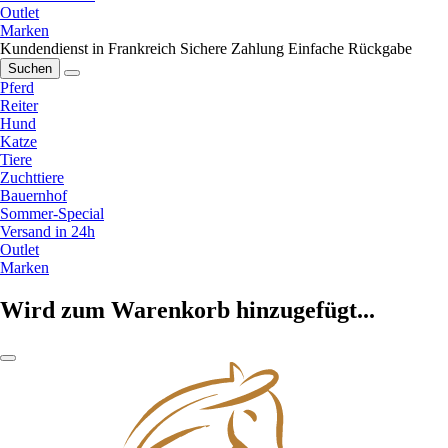
Outlet
Marken
Kundendienst in Frankreich
Sichere Zahlung
Einfache Rückgabe
Suchen
Pferd
Reiter
Hund
Katze
Tiere
Zuchttiere
Bauernhof
Sommer-Special
Versand in 24h
Outlet
Marken
Wird zum Warenkorb hinzugefügt...