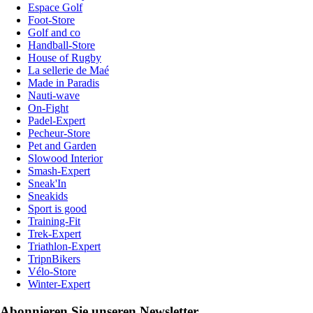
Espace Golf
Foot-Store
Golf and co
Handball-Store
House of Rugby
La sellerie de Maé
Made in Paradis
Nauti-wave
On-Fight
Padel-Expert
Pecheur-Store
Pet and Garden
Slowood Interior
Smash-Expert
Sneak'In
Sneakids
Sport is good
Training-Fit
Trek-Expert
Triathlon-Expert
TripnBikers
Vélo-Store
Winter-Expert
Abonnieren Sie unseren Newsletter