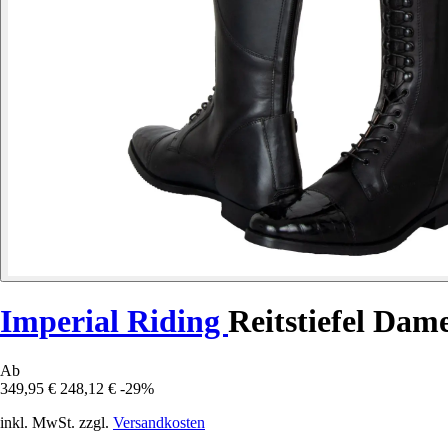
Imperial Riding
Reitstiefel Da
Ab
349,95 €
248,12 €
-29%
inkl. MwSt. zzgl.
Versandkosten