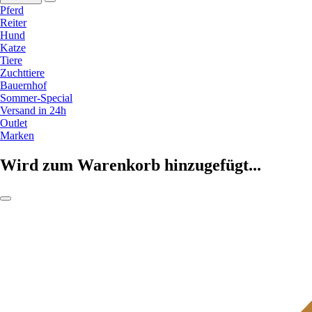
Pferd
Reiter
Hund
Katze
Tiere
Zuchttiere
Bauernhof
Sommer-Special
Versand in 24h
Outlet
Marken
Wird zum Warenkorb hinzugefügt...