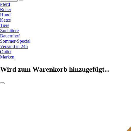
Pferd
Reiter
Hund
Katze
Tiere
Zuchttiere
Bauernhof
Sommer-Special
Versand in 24h
Outlet
Marken
Wird zum Warenkorb hinzugefügt...