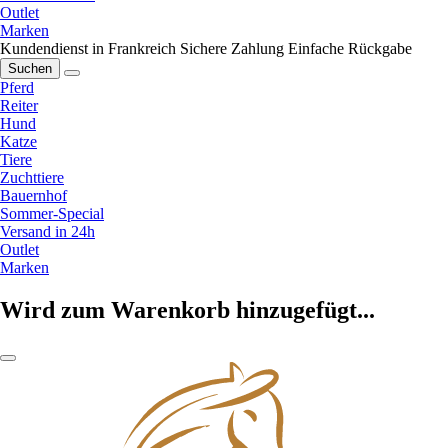
Outlet
Marken
Kundendienst in Frankreich
Sichere Zahlung
Einfache Rückgabe
Suchen
Pferd
Reiter
Hund
Katze
Tiere
Zuchttiere
Bauernhof
Sommer-Special
Versand in 24h
Outlet
Marken
Wird zum Warenkorb hinzugefügt...