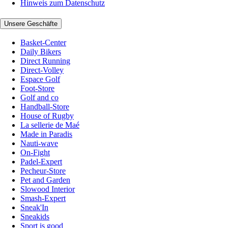
Hinweis zum Datenschutz
Unsere Geschäfte
Basket-Center
Daily Bikers
Direct Running
Direct-Volley
Espace Golf
Foot-Store
Golf and co
Handball-Store
House of Rugby
La sellerie de Maé
Made in Paradis
Nauti-wave
On-Fight
Padel-Expert
Pecheur-Store
Pet and Garden
Slowood Interior
Smash-Expert
Sneak'In
Sneakids
Sport is good