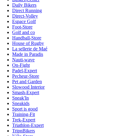
Daily Bikers
Direct Running
Direct-Volley
Espace Golf
Foot-Store
Golf and co
Handball-Store
House of Rugby
La sellerie de Maé
Made in Paradis
Nauti-wave
On-Fight
Padel-Expert
Pecheur-Store
Pet and Garden
Slowood Interior
Smash-Expert
Sneak'In
Sneakids
Sport is good
Training-Fit
Trek-Expert
Triathlon-Expert
TripnBikers