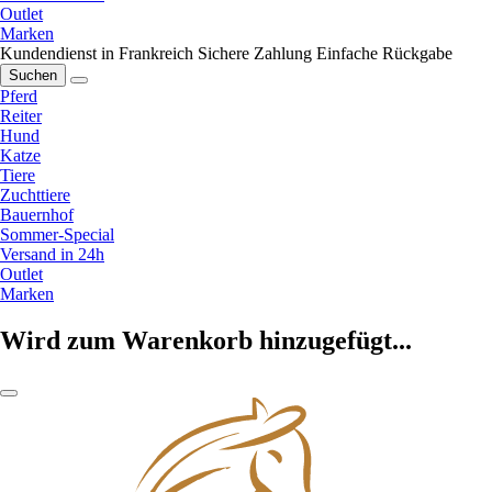
Outlet
Marken
Kundendienst in Frankreich
Sichere Zahlung
Einfache Rückgabe
Suchen
Pferd
Reiter
Hund
Katze
Tiere
Zuchttiere
Bauernhof
Sommer-Special
Versand in 24h
Outlet
Marken
Wird zum Warenkorb hinzugefügt...