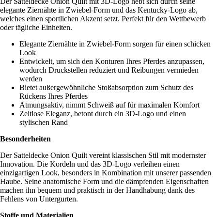
Der Satteldecke Onion Quilt mit 3D-Logo hebt sich durch seine
elegante Ziernähte in Zwiebel-Form und das Kentucky-Logo ab,
welches einen sportlichen Akzent setzt. Perfekt für den Wettbewerb
oder tägliche Einheiten.
Elegante Ziernähte in Zwiebel-Form sorgen für einen schicken
Look
Entwickelt, um sich den Konturen Ihres Pferdes anzupassen,
wodurch Druckstellen reduziert und Reibungen vermieden
werden
Bietet außergewöhnliche Stoßabsorption zum Schutz des
Rückens Ihres Pferdes
Atmungsaktiv, nimmt Schweiß auf für maximalen Komfort
Zeitlose Eleganz, betont durch ein 3D-Logo und einen
stylischen Rand
Besonderheiten
Der Satteldecke Onion Quilt vereint klassischen Stil mit modernster
Innovation. Die Kordeln und das 3D-Logo verleihen einen
einzigartigen Look, besonders in Kombination mit unserer passenden
Haube. Seine anatomische Form und die dämpfenden Eigenschaften
machen ihn bequem und praktisch in der Handhabung dank des
Fehlens von Untergurten.
Stoffe und Materialien