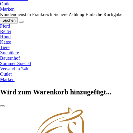
Outlet
Marken
Kundendienst in Frankreich
Sichere Zahlung
Einfache Rückgabe
Suchen
Pferd
Reiter
Hund
Katze
Tiere
Zuchttiere
Bauernhof
Sommer-Special
Versand in 24h
Outlet
Marken
Wird zum Warenkorb hinzugefügt...