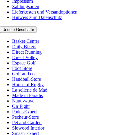
Impressum
Zahlungsarten
Lieferkosten und Versandoptionen
Hinweis zum Datenschutz
Unsere Geschäfte
Basket-Center
Daily Bikers
Direct Running
Direct-Volley
Espace Golf
Foot-Store
Golf and co
Handball-Store
House of Rugby
La sellerie de Maé
Made in Paradis
Nauti-wave
On-Fight
Padel-Expert
Pecheur-Store
Pet and Garden
Slowood Interior
Smash-Expert