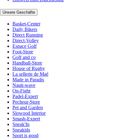
Unsere Geschäfte
Basket-Center
Daily Bikers
Direct Running
Direct-Volley
Espace Golf
Foot-Store
Golf and co
Handball-Store
House of Rugby
La sellerie de Maé
Made in Paradis
Nauti-wave
On-Fight
Padel-Expert
Pecheur-Store
Pet and Garden
Slowood Interior
Smash-Expert
Sneak'In
Sneakids
Sport is good