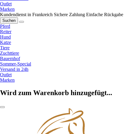
Outlet
Marken
Kundendienst in Frankreich
Sichere Zahlung
Einfache Rückgabe
Suchen
Pferd
Reiter
Hund
Katze
Tiere
Zuchttiere
Bauernhof
Sommer-Special
Versand in 24h
Outlet
Marken
Wird zum Warenkorb hinzugefügt...