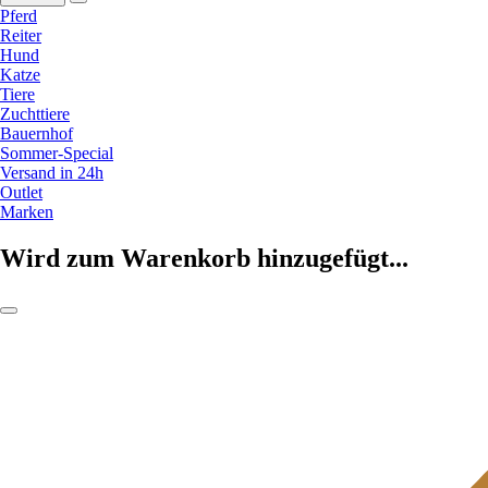
Pferd
Reiter
Hund
Katze
Tiere
Zuchttiere
Bauernhof
Sommer-Special
Versand in 24h
Outlet
Marken
Wird zum Warenkorb hinzugefügt...