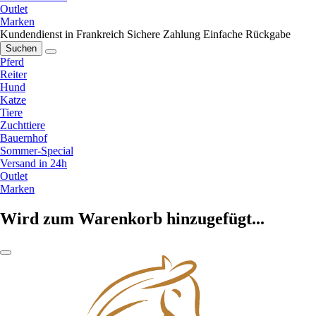
Outlet
Marken
Kundendienst in Frankreich
Sichere Zahlung
Einfache Rückgabe
Suchen
Pferd
Reiter
Hund
Katze
Tiere
Zuchttiere
Bauernhof
Sommer-Special
Versand in 24h
Outlet
Marken
Wird zum Warenkorb hinzugefügt...