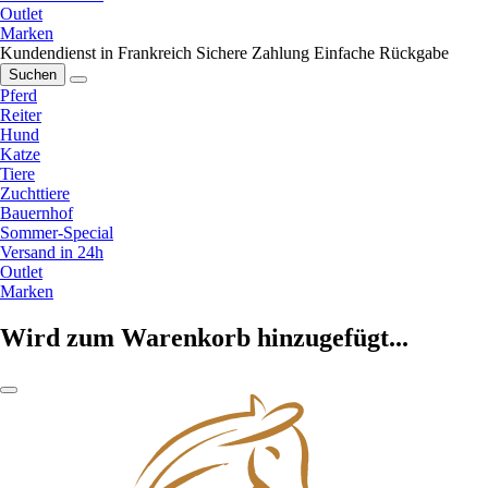
Outlet
Marken
Kundendienst in Frankreich
Sichere Zahlung
Einfache Rückgabe
Suchen
Pferd
Reiter
Hund
Katze
Tiere
Zuchttiere
Bauernhof
Sommer-Special
Versand in 24h
Outlet
Marken
Wird zum Warenkorb hinzugefügt...