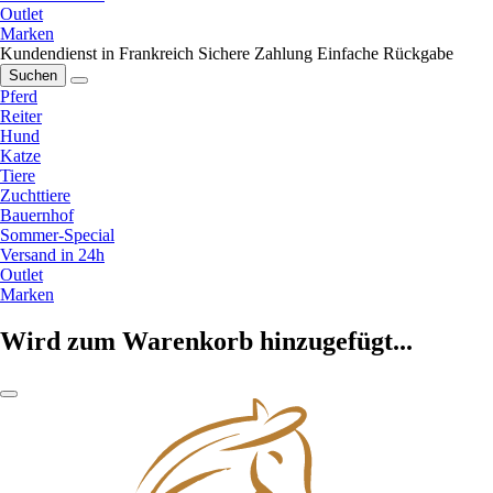
Outlet
Marken
Kundendienst in Frankreich
Sichere Zahlung
Einfache Rückgabe
Suchen
Pferd
Reiter
Hund
Katze
Tiere
Zuchttiere
Bauernhof
Sommer-Special
Versand in 24h
Outlet
Marken
Wird zum Warenkorb hinzugefügt...