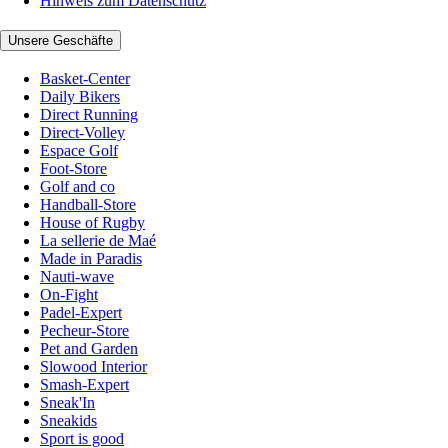
Hinweis zum Datenschutz
Unsere Geschäfte
Basket-Center
Daily Bikers
Direct Running
Direct-Volley
Espace Golf
Foot-Store
Golf and co
Handball-Store
House of Rugby
La sellerie de Maé
Made in Paradis
Nauti-wave
On-Fight
Padel-Expert
Pecheur-Store
Pet and Garden
Slowood Interior
Smash-Expert
Sneak'In
Sneakids
Sport is good