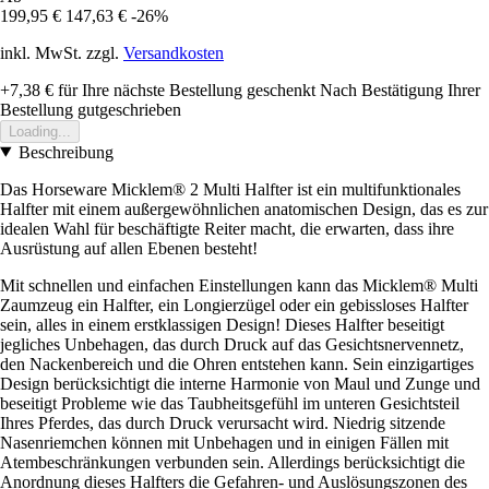
199,95 €
147,63 €
-26%
inkl. MwSt. zzgl.
Versandkosten
+7,38 €
für Ihre nächste Bestellung geschenkt
Nach Bestätigung Ihrer
Bestellung gutgeschrieben
Loading...
Beschreibung
Das Horseware Micklem® 2 Multi Halfter ist ein multifunktionales
Halfter mit einem außergewöhnlichen anatomischen Design, das es zur
idealen Wahl für beschäftigte Reiter macht, die erwarten, dass ihre
Ausrüstung auf allen Ebenen besteht!
Mit schnellen und einfachen Einstellungen kann das Micklem® Multi
Zaumzeug ein Halfter, ein Longierzügel oder ein gebissloses Halfter
sein, alles in einem erstklassigen Design! Dieses Halfter beseitigt
jegliches Unbehagen, das durch Druck auf das Gesichtsnervennetz,
den Nackenbereich und die Ohren entstehen kann. Sein einzigartiges
Design berücksichtigt die interne Harmonie von Maul und Zunge und
beseitigt Probleme wie das Taubheitsgefühl im unteren Gesichtsteil
Ihres Pferdes, das durch Druck verursacht wird. Niedrig sitzende
Nasenriemchen können mit Unbehagen und in einigen Fällen mit
Atembeschränkungen verbunden sein. Allerdings berücksichtigt die
Anordnung dieses Halfters die Gefahren- und Auslösungszonen des