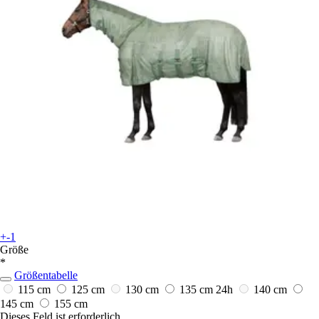
+-1
Größe
*
Größentabelle
115 cm
125 cm
130 cm
135 cm
24h
140 cm
145 cm
155 cm
Dieses Feld ist erforderlich