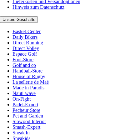
Lieferkosten und Versandoptionen
Hinweis zum Datenschutz
Unsere Geschäfte
Basket-Center
Daily Bikers
Direct Running
Direct-Volley
Espace Golf
Foot-Store
Golf and co
Handball-Store
House of Rugby
La sellerie de Maé
Made in Paradis
Nauti-wave
On-Fight
Padel-Expert
Pecheur-Store
Pet and Garden
Slowood Interior
Smash-Expert
Sneak'In
Sneakids