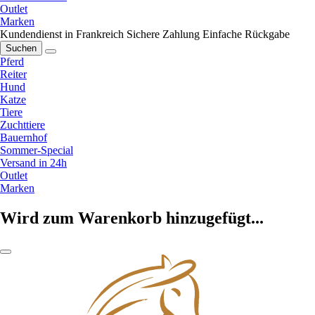
Outlet
Marken
Kundendienst in Frankreich
Sichere Zahlung
Einfache Rückgabe
Suchen
Pferd
Reiter
Hund
Katze
Tiere
Zuchttiere
Bauernhof
Sommer-Special
Versand in 24h
Outlet
Marken
Wird zum Warenkorb hinzugefügt...