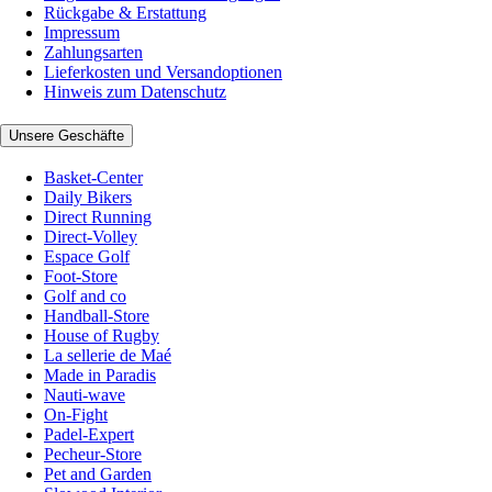
Rückgabe & Erstattung
Impressum
Zahlungsarten
Lieferkosten und Versandoptionen
Hinweis zum Datenschutz
Unsere Geschäfte
Basket-Center
Daily Bikers
Direct Running
Direct-Volley
Espace Golf
Foot-Store
Golf and co
Handball-Store
House of Rugby
La sellerie de Maé
Made in Paradis
Nauti-wave
On-Fight
Padel-Expert
Pecheur-Store
Pet and Garden