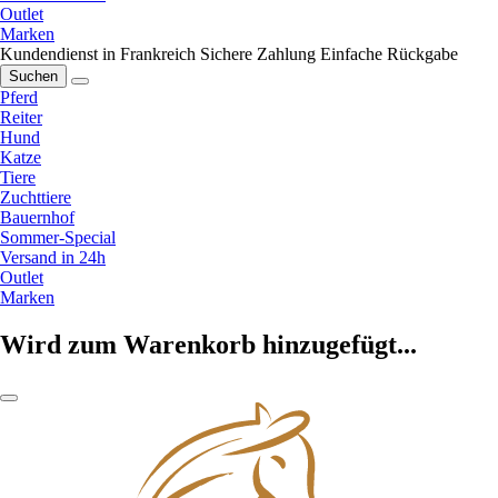
Outlet
Marken
Kundendienst in Frankreich
Sichere Zahlung
Einfache Rückgabe
Suchen
Pferd
Reiter
Hund
Katze
Tiere
Zuchttiere
Bauernhof
Sommer-Special
Versand in 24h
Outlet
Marken
Wird zum Warenkorb hinzugefügt...