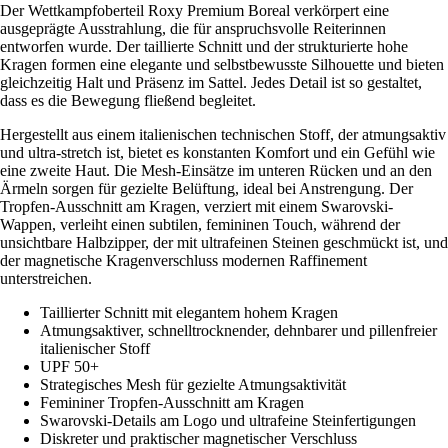
Der Wettkampfoberteil Roxy Premium Boreal verkörpert eine
ausgeprägte Ausstrahlung, die für anspruchsvolle Reiterinnen
entworfen wurde. Der taillierte Schnitt und der strukturierte hohe
Kragen formen eine elegante und selbstbewusste Silhouette und bieten
gleichzeitig Halt und Präsenz im Sattel. Jedes Detail ist so gestaltet,
dass es die Bewegung fließend begleitet.
Hergestellt aus einem italienischen technischen Stoff, der atmungsaktiv
und ultra-stretch ist, bietet es konstanten Komfort und ein Gefühl wie
eine zweite Haut. Die Mesh-Einsätze im unteren Rücken und an den
Ärmeln sorgen für gezielte Belüftung, ideal bei Anstrengung. Der
Tropfen-Ausschnitt am Kragen, verziert mit einem Swarovski-
Wappen, verleiht einen subtilen, femininen Touch, während der
unsichtbare Halbzipper, der mit ultrafeinen Steinen geschmückt ist, und
der magnetische Kragenverschluss modernen Raffinement
unterstreichen.
Taillierter Schnitt mit elegantem hohem Kragen
Atmungsaktiver, schnelltrocknender, dehnbarer und pillenfreier
italienischer Stoff
UPF 50+
Strategisches Mesh für gezielte Atmungsaktivität
Femininer Tropfen-Ausschnitt am Kragen
Swarovski-Details am Logo und ultrafeine Steinfertigungen
Diskreter und praktischer magnetischer Verschluss