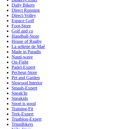
Daily Bikers
Direct Running
Direct-Volley
Espace Golf
Foot-Store
Golf and co
Handball-Store
House of Rugby
La sellerie de Maé
Made in Paradis
Nauti-wave
On-Fight
Padel-Expert
Pecheur-Store
Pet and Garden
Slowood Interior
Smash-Expert
Sneak'In
Sneakids
Sport is good
Training-Fit
Trek-Expert
Triathlon-Expert
TripnBikers