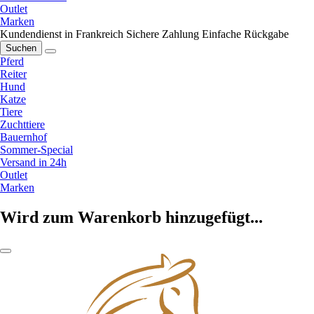
Outlet
Marken
Kundendienst in Frankreich
Sichere Zahlung
Einfache Rückgabe
Suchen
Pferd
Reiter
Hund
Katze
Tiere
Zuchttiere
Bauernhof
Sommer-Special
Versand in 24h
Outlet
Marken
Wird zum Warenkorb hinzugefügt...