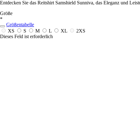
Entdecken Sie das Reitshirt Samshield Sunniva, das Eleganz und Leistu
Größe
*
Größentabelle
XS
S
M
L
XL
2XS
Dieses Feld ist erforderlich