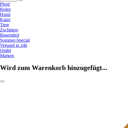
Pferd
Reiter
Hund
Katze
Tiere
Zuchttiere
Bauernhof
Sommer-Special
Versand in 24h
Outlet
Marken
Wird zum Warenkorb hinzugefügt...