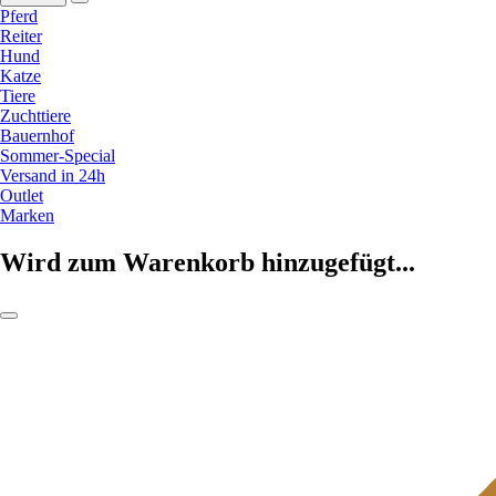
Pferd
Reiter
Hund
Katze
Tiere
Zuchttiere
Bauernhof
Sommer-Special
Versand in 24h
Outlet
Marken
Wird zum Warenkorb hinzugefügt...