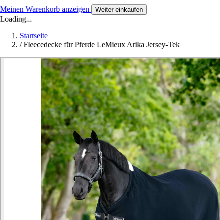
Meinen Warenkorb anzeigen
Weiter einkaufen
Loading...
Startseite
/
Fleecedecke für Pferde LeMieux Arika Jersey-Tek