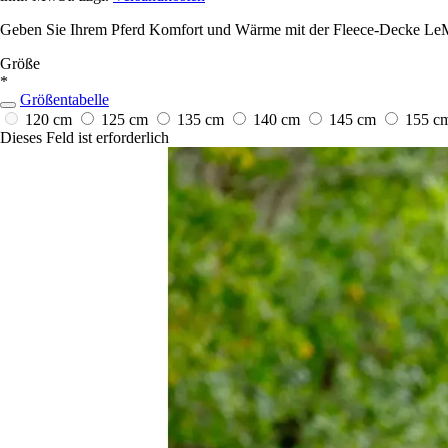
Geben Sie Ihrem Pferd Komfort und Wärme mit der Fleece-Decke LeMie
Größe
*
Größentabelle
120 cm
125 cm
135 cm
140 cm
145 cm
155 c
Dieses Feld ist erforderlich