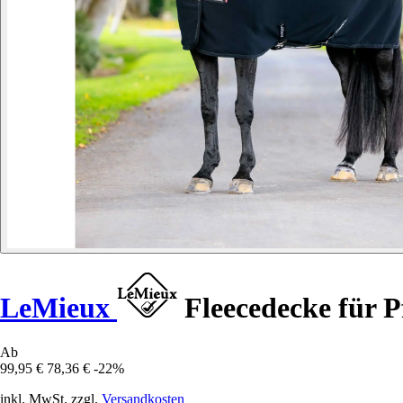
LeMieux
Fleecedecke für P
Ab
99,95 €
78,36 €
-22%
inkl. MwSt. zzgl.
Versandkosten