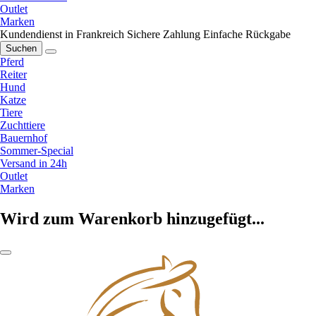
Outlet
Marken
Kundendienst in Frankreich
Sichere Zahlung
Einfache Rückgabe
Suchen
Pferd
Reiter
Hund
Katze
Tiere
Zuchttiere
Bauernhof
Sommer-Special
Versand in 24h
Outlet
Marken
Wird zum Warenkorb hinzugefügt...