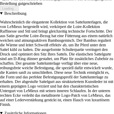
Bestellung gutgeschrieben
Loading...
Beschreibung
Wahrscheinlich die eleganteste Kollektion von Sattelunterlagen, die
von LeMieux hergestellt wird, verkörpert die Loire-Kollektion
Raffinesse und Stil und bringt gleichzeitig technische Fortschritte. Der
aus Satin gewebte Loire-Bezug hat eine Fütterung aus einem natürlich
weichen und atmungsaktiven Bambusgemisch. Der Bambus reguliert
die Wärme und leitet Schweiß effektiv ab, um Ihr Pferd unter dem
Sattel kühl zu halten. Die ausgeformte Schulterpartie verringert den
Druck und optimiert den Sitz Ihres Sattels. Die elastischen Sattelgurte
sind am D-Ring dünner gestaltet, um Platz für zusätzliches Zubehör zu
schaffen. Der gesamte Sattelunterlage verfügt über eine neue,
reibungsfreie weiche Befestigung, die speziell dafür entwickelt wurde,
die Kanten sanft zu umschließen. Diese neue Technik ermöglicht es,
die Form und das perfekte Befestigungsprofil der Sattelunterlage zu
erhalten. Der abgestufte Sattelgurt aus strukturiertem Kunstleder ist mit
einem geprägten Logo verziert und hat den charakteristischen
Untergurt von LeMieux mit seinen inneren Schlaufen. In der unteren
rechten Ecke verleiht das metallisierte Logo-Patch von LeMieux, das
auf einer Lederverstärkung gestickt ist, einen Hauch von luxuriösem
Finish.
Zusätzliche Informationen