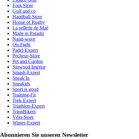
Foot-Store
Golf and co
Handball-Store
House of Rugby
La sellerie de Maé
Made in Paradis
Nauti-wave
On-Fight
Padel-Expert
Pecheur-Store
Pet and Garden
Slowood Interior
Smash-Expert
Sneak'In
Sneakids
Sport is good
Training-Fit
Trek-Expert
Triathlon-Expert
TripnBikers
Vélo-Store
Winter-Expert
Abonnieren Sie unseren Newsletter