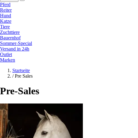
Pferd
Reiter
Hund
Katze
Tiere
Zuchttiere
Bauernhof
Sommer-Special
Versand in 24h
Outlet
Marken
Startseite
/
Pre Sales
Pre-Sales