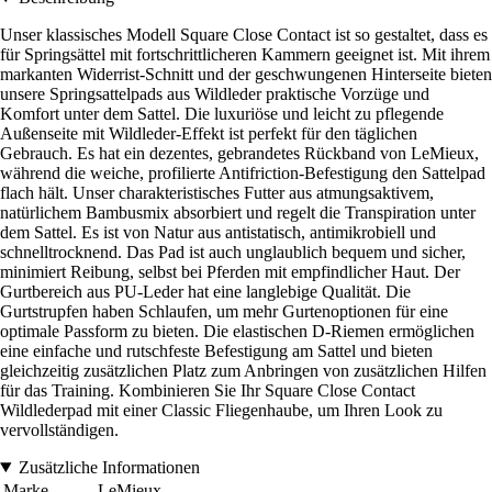
Unser klassisches Modell Square Close Contact ist so gestaltet, dass es
für Springsättel mit fortschrittlicheren Kammern geeignet ist. Mit ihrem
markanten Widerrist-Schnitt und der geschwungenen Hinterseite bieten
unsere Springsattelpads aus Wildleder praktische Vorzüge und
Komfort unter dem Sattel. Die luxuriöse und leicht zu pflegende
Außenseite mit Wildleder-Effekt ist perfekt für den täglichen
Gebrauch. Es hat ein dezentes, gebrandetes Rückband von LeMieux,
während die weiche, profilierte Antifriction-Befestigung den Sattelpad
flach hält. Unser charakteristisches Futter aus atmungsaktivem,
natürlichem Bambusmix absorbiert und regelt die Transpiration unter
dem Sattel. Es ist von Natur aus antistatisch, antimikrobiell und
schnelltrocknend. Das Pad ist auch unglaublich bequem und sicher,
minimiert Reibung, selbst bei Pferden mit empfindlicher Haut. Der
Gurtbereich aus PU-Leder hat eine langlebige Qualität. Die
Gurtstrupfen haben Schlaufen, um mehr Gurtenoptionen für eine
optimale Passform zu bieten. Die elastischen D-Riemen ermöglichen
eine einfache und rutschfeste Befestigung am Sattel und bieten
gleichzeitig zusätzlichen Platz zum Anbringen von zusätzlichen Hilfen
für das Training. Kombinieren Sie Ihr Square Close Contact
Wildlederpad mit einer Classic Fliegenhaube, um Ihren Look zu
vervollständigen.
Zusätzliche Informationen
Marke
LeMieux