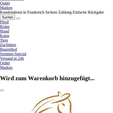
Outlet
Marken
Kundendienst in Frankreich
Sichere Zahlung
Einfache Rückgabe
Suchen
Pferd
Reiter
Hund
Katze
Tiere
Zuchttiere
Bauernhof
Sommer-Special
Versand in 24h
Outlet
Marken
Wird zum Warenkorb hinzugefügt...