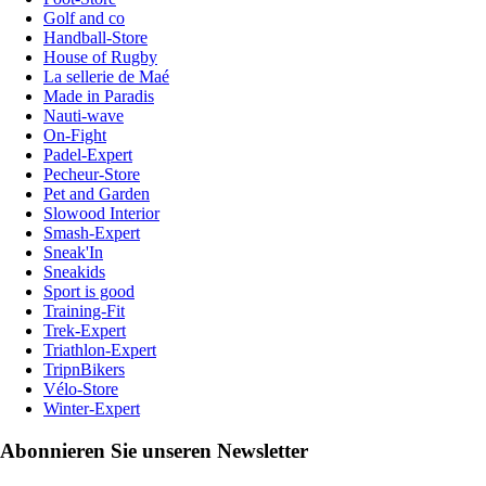
Golf and co
Handball-Store
House of Rugby
La sellerie de Maé
Made in Paradis
Nauti-wave
On-Fight
Padel-Expert
Pecheur-Store
Pet and Garden
Slowood Interior
Smash-Expert
Sneak'In
Sneakids
Sport is good
Training-Fit
Trek-Expert
Triathlon-Expert
TripnBikers
Vélo-Store
Winter-Expert
Abonnieren Sie unseren Newsletter