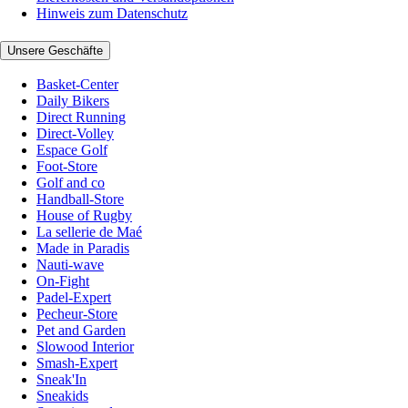
Hinweis zum Datenschutz
Unsere Geschäfte
Basket-Center
Daily Bikers
Direct Running
Direct-Volley
Espace Golf
Foot-Store
Golf and co
Handball-Store
House of Rugby
La sellerie de Maé
Made in Paradis
Nauti-wave
On-Fight
Padel-Expert
Pecheur-Store
Pet and Garden
Slowood Interior
Smash-Expert
Sneak'In
Sneakids