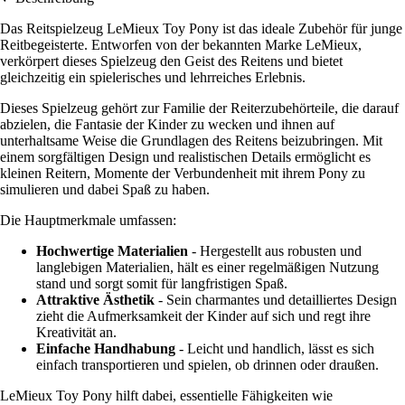
Das Reitspielzeug LeMieux Toy Pony ist das ideale Zubehör für junge
Reitbegeisterte. Entworfen von der bekannten Marke LeMieux,
verkörpert dieses Spielzeug den Geist des Reitens und bietet
gleichzeitig ein spielerisches und lehrreiches Erlebnis.
Dieses Spielzeug gehört zur Familie der Reiterzubehörteile, die darauf
abzielen, die Fantasie der Kinder zu wecken und ihnen auf
unterhaltsame Weise die Grundlagen des Reitens beizubringen. Mit
einem sorgfältigen Design und realistischen Details ermöglicht es
kleinen Reitern, Momente der Verbundenheit mit ihrem Pony zu
simulieren und dabei Spaß zu haben.
Die Hauptmerkmale umfassen:
Hochwertige Materialien
- Hergestellt aus robusten und
langlebigen Materialien, hält es einer regelmäßigen Nutzung
stand und sorgt somit für langfristigen Spaß.
Attraktive Ästhetik
- Sein charmantes und detailliertes Design
zieht die Aufmerksamkeit der Kinder auf sich und regt ihre
Kreativität an.
Einfache Handhabung
- Leicht und handlich, lässt es sich
einfach transportieren und spielen, ob drinnen oder draußen.
LeMieux Toy Pony hilft dabei, essentielle Fähigkeiten wie