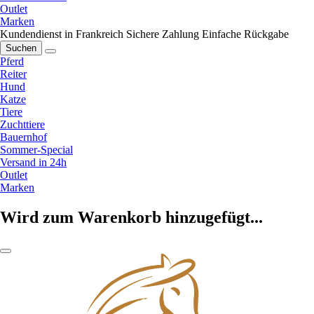
Outlet
Marken
Kundendienst in Frankreich
Sichere Zahlung
Einfache Rückgabe
Suchen
Pferd
Reiter
Hund
Katze
Tiere
Zuchttiere
Bauernhof
Sommer-Special
Versand in 24h
Outlet
Marken
Wird zum Warenkorb hinzugefügt...