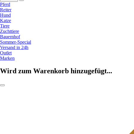
Pferd
Reiter
Hund
Katze
Tiere
Zuchttiere
Bauernhof
Sommer-Special
Versand in 24h
Outlet
Marken
Wird zum Warenkorb hinzugefügt...