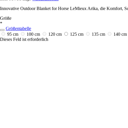
Innovative Outdoor Blanket for Horse LeMieux Arika, die Komfort, Sch
Größe
*
Größentabelle
95 cm
100 cm
120 cm
125 cm
135 cm
140 cm
Dieses Feld ist erforderlich