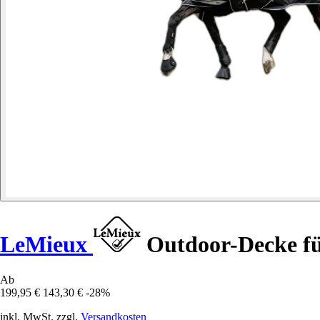
LeMieux
Outdoor-Decke fü
Ab
199,95 €
143,30 €
-28%
inkl. MwSt. zzgl.
Versandkosten