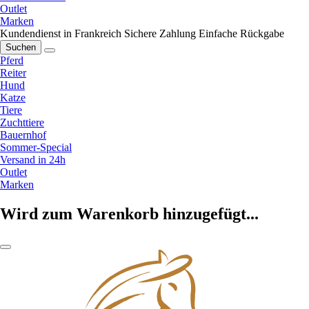
Outlet
Marken
Kundendienst in Frankreich
Sichere Zahlung
Einfache Rückgabe
Suchen
Pferd
Reiter
Hund
Katze
Tiere
Zuchttiere
Bauernhof
Sommer-Special
Versand in 24h
Outlet
Marken
Wird zum Warenkorb hinzugefügt...