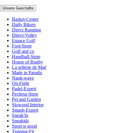
Unsere Geschäfte
Basket-Center
Daily Bikers
Direct Running
Direct-Volley
Espace Golf
Foot-Store
Golf and co
Handball-Store
House of Rugby
La sellerie de Maé
Made in Paradis
Nauti-wave
On-Fight
Padel-Expert
Pecheur-Store
Pet and Garden
Slowood Interior
Smash-Expert
Sneak'In
Sneakids
Sport is good
Training-Fit