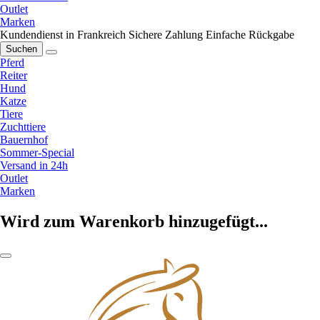
Outlet
Marken
Kundendienst in Frankreich
Sichere Zahlung
Einfache Rückgabe
Suchen
Pferd
Reiter
Hund
Katze
Tiere
Zuchttiere
Bauernhof
Sommer-Special
Versand in 24h
Outlet
Marken
Wird zum Warenkorb hinzugefügt...