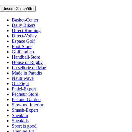
Unsere Geschäfte
Basket-Center
Daily Bikers
Direct Running
Direct-Volley
Espace Golf
Foot-Store
Golf and co
Handball-Store
House of Rugby
La sellerie de Maé
Made in Paradis
Nauti-wave
On-Fight
Padel-Expert
Pecheur-Store
Pet and Garden
Slowood Interior
Smash-Expert
Sneak'In
Sneakids
Sport is good
Training-Fit