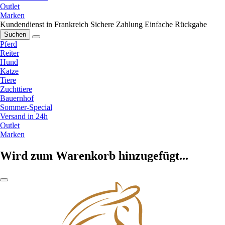
Outlet
Marken
Kundendienst in Frankreich
Sichere Zahlung
Einfache Rückgabe
Suchen
Pferd
Reiter
Hund
Katze
Tiere
Zuchttiere
Bauernhof
Sommer-Special
Versand in 24h
Outlet
Marken
Wird zum Warenkorb hinzugefügt...