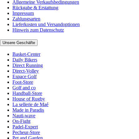
Allgemeine Verkaufsbedingungen
Rückgabe & Erstattung
Impressum
Zahlungsarten
Lieferkosten und Versandoptionen
Hinweis zum Datenschutz
Unsere Geschäfte
Basket-Center
Daily Bikers
Direct Running
Direct-Volley
Espace Golf
Foot-Store
Golf and co
Handball-Store
House of Rugby
La sellerie de Maé
Made in Paradis
Nauti-wave
On-Fight
Padel-Expert
Pecheur-Store
Pet and Garden