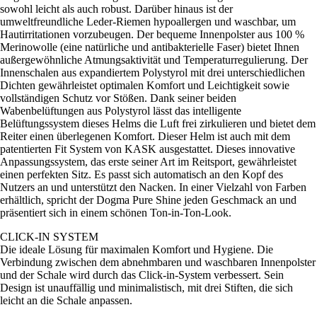
sowohl leicht als auch robust. Darüber hinaus ist der
umweltfreundliche Leder-Riemen hypoallergen und waschbar, um
Hautirritationen vorzubeugen. Der bequeme Innenpolster aus 100 %
Merinowolle (eine natürliche und antibakterielle Faser) bietet Ihnen
außergewöhnliche Atmungsaktivität und Temperaturregulierung. Der
Innenschalen aus expandiertem Polystyrol mit drei unterschiedlichen
Dichten gewährleistet optimalen Komfort und Leichtigkeit sowie
vollständigen Schutz vor Stößen. Dank seiner beiden
Wabenbelüftungen aus Polystyrol lässt das intelligente
Belüftungssystem dieses Helms die Luft frei zirkulieren und bietet dem
Reiter einen überlegenen Komfort. Dieser Helm ist auch mit dem
patentierten Fit System von KASK ausgestattet. Dieses innovative
Anpassungssystem, das erste seiner Art im Reitsport, gewährleistet
einen perfekten Sitz. Es passt sich automatisch an den Kopf des
Nutzers an und unterstützt den Nacken. In einer Vielzahl von Farben
erhältlich, spricht der Dogma Pure Shine jeden Geschmack an und
präsentiert sich in einem schönen Ton-in-Ton-Look.
CLICK-IN SYSTEM
Die ideale Lösung für maximalen Komfort und Hygiene. Die
Verbindung zwischen dem abnehmbaren und waschbaren Innenpolster
und der Schale wird durch das Click-in-System verbessert. Sein
Design ist unauffällig und minimalistisch, mit drei Stiften, die sich
leicht an die Schale anpassen.