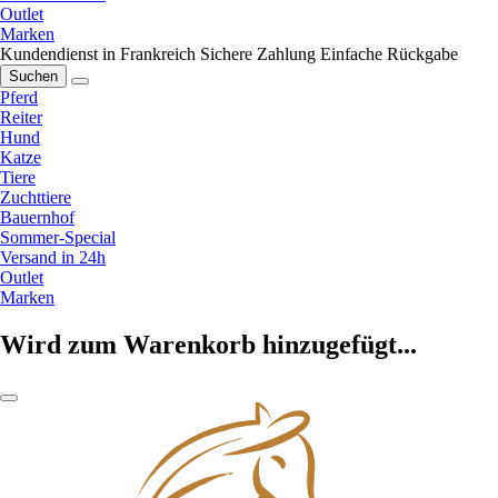
Outlet
Marken
Kundendienst in Frankreich
Sichere Zahlung
Einfache Rückgabe
Suchen
Pferd
Reiter
Hund
Katze
Tiere
Zuchttiere
Bauernhof
Sommer-Special
Versand in 24h
Outlet
Marken
Wird zum Warenkorb hinzugefügt...