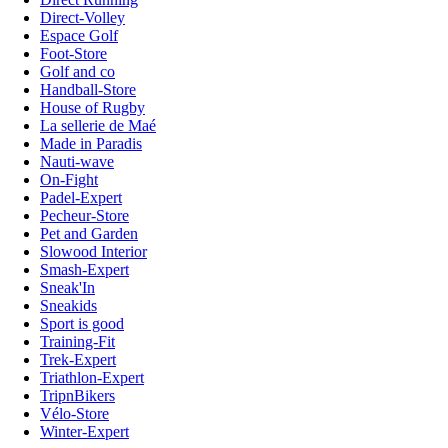
Direct-Volley
Espace Golf
Foot-Store
Golf and co
Handball-Store
House of Rugby
La sellerie de Maé
Made in Paradis
Nauti-wave
On-Fight
Padel-Expert
Pecheur-Store
Pet and Garden
Slowood Interior
Smash-Expert
Sneak'In
Sneakids
Sport is good
Training-Fit
Trek-Expert
Triathlon-Expert
TripnBikers
Vélo-Store
Winter-Expert