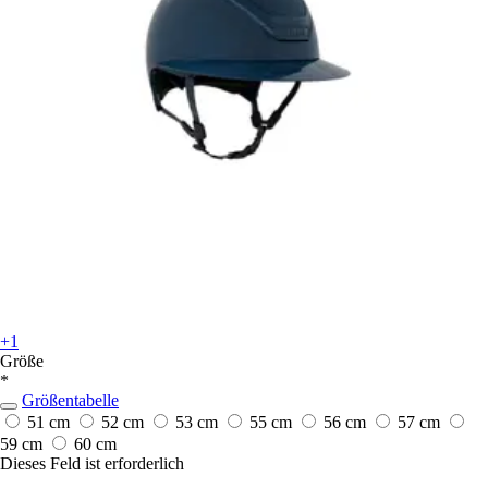
+1
Größe
*
Größentabelle
51 cm
52 cm
53 cm
55 cm
56 cm
57 cm
59 cm
60 cm
Dieses Feld ist erforderlich