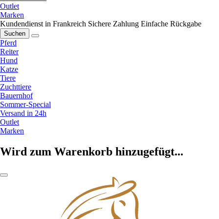
Outlet
Marken
Kundendienst in Frankreich
Sichere Zahlung
Einfache Rückgabe
Suchen
Pferd
Reiter
Hund
Katze
Tiere
Zuchttiere
Bauernhof
Sommer-Special
Versand in 24h
Outlet
Marken
Wird zum Warenkorb hinzugefügt...