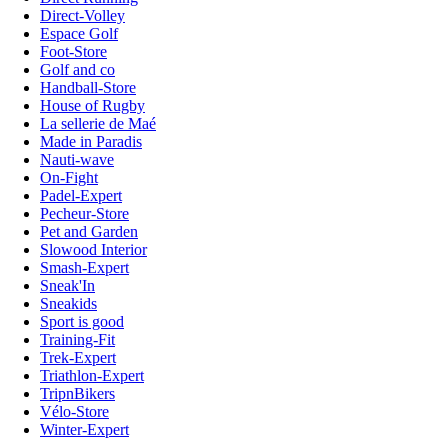
Direct-Volley
Espace Golf
Foot-Store
Golf and co
Handball-Store
House of Rugby
La sellerie de Maé
Made in Paradis
Nauti-wave
On-Fight
Padel-Expert
Pecheur-Store
Pet and Garden
Slowood Interior
Smash-Expert
Sneak'In
Sneakids
Sport is good
Training-Fit
Trek-Expert
Triathlon-Expert
TripnBikers
Vélo-Store
Winter-Expert