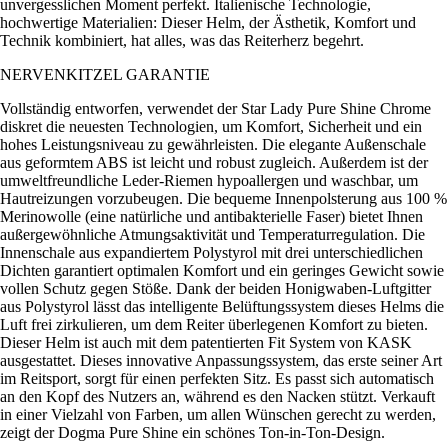
unvergesslichen Moment perfekt. Italienische Technologie,
hochwertige Materialien: Dieser Helm, der Ästhetik, Komfort und
Technik kombiniert, hat alles, was das Reiterherz begehrt.
NERVENKITZEL GARANTIE
Vollständig entworfen, verwendet der Star Lady Pure Shine Chrome
diskret die neuesten Technologien, um Komfort, Sicherheit und ein
hohes Leistungsniveau zu gewährleisten. Die elegante Außenschale
aus geformtem ABS ist leicht und robust zugleich. Außerdem ist der
umweltfreundliche Leder-Riemen hypoallergen und waschbar, um
Hautreizungen vorzubeugen. Die bequeme Innenpolsterung aus 100 %
Merinowolle (eine natürliche und antibakterielle Faser) bietet Ihnen
außergewöhnliche Atmungsaktivität und Temperaturregulation. Die
Innenschale aus expandiertem Polystyrol mit drei unterschiedlichen
Dichten garantiert optimalen Komfort und ein geringes Gewicht sowie
vollen Schutz gegen Stöße. Dank der beiden Honigwaben-Luftgitter
aus Polystyrol lässt das intelligente Belüftungssystem dieses Helms die
Luft frei zirkulieren, um dem Reiter überlegenen Komfort zu bieten.
Dieser Helm ist auch mit dem patentierten Fit System von KASK
ausgestattet. Dieses innovative Anpassungssystem, das erste seiner Art
im Reitsport, sorgt für einen perfekten Sitz. Es passt sich automatisch
an den Kopf des Nutzers an, während es den Nacken stützt. Verkauft
in einer Vielzahl von Farben, um allen Wünschen gerecht zu werden,
zeigt der Dogma Pure Shine ein schönes Ton-in-Ton-Design.