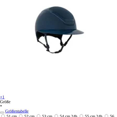
+1
Größe
*
Größentabelle
51 cm
52 cm
53 cm
54 cm
24h
55 cm
24h
56