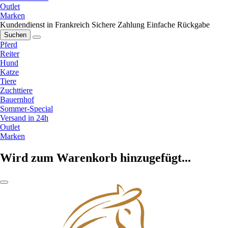
Outlet
Marken
Kundendienst in Frankreich
Sichere Zahlung
Einfache Rückgabe
Suchen
Pferd
Reiter
Hund
Katze
Tiere
Zuchttiere
Bauernhof
Sommer-Special
Versand in 24h
Outlet
Marken
Wird zum Warenkorb hinzugefügt...