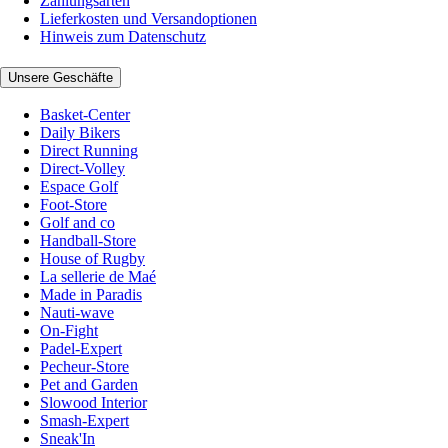
Zahlungsarten
Lieferkosten und Versandoptionen
Hinweis zum Datenschutz
Unsere Geschäfte
Basket-Center
Daily Bikers
Direct Running
Direct-Volley
Espace Golf
Foot-Store
Golf and co
Handball-Store
House of Rugby
La sellerie de Maé
Made in Paradis
Nauti-wave
On-Fight
Padel-Expert
Pecheur-Store
Pet and Garden
Slowood Interior
Smash-Expert
Sneak'In