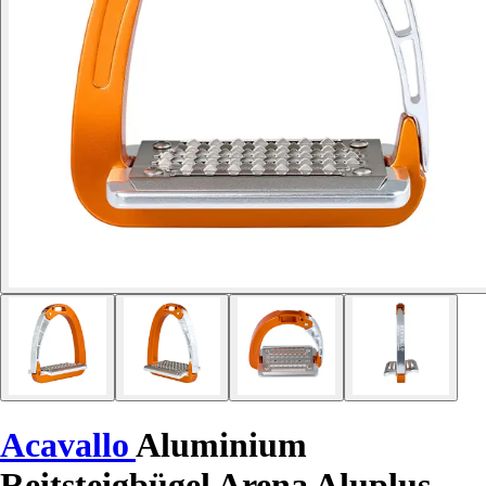
Acavallo
Aluminium
Reitsteigbügel Arena Aluplus