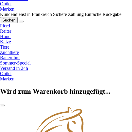
Outlet
Marken
Kundendienst in Frankreich
Sichere Zahlung
Einfache Rückgabe
Suchen
Pferd
Reiter
Hund
Katze
Tiere
Zuchttiere
Bauernhof
Sommer-Special
Versand in 24h
Outlet
Marken
Wird zum Warenkorb hinzugefügt...