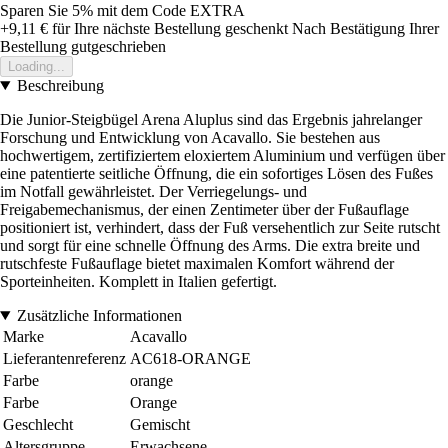
Sparen Sie 5%
mit dem Code
EXTRA
+9,11 €
für Ihre nächste Bestellung geschenkt
Nach Bestätigung Ihrer
Bestellung gutgeschrieben
Loading...
Beschreibung
Die Junior-Steigbügel Arena Aluplus sind das Ergebnis jahrelanger
Forschung und Entwicklung von Acavallo. Sie bestehen aus
hochwertigem, zertifiziertem eloxiertem Aluminium und verfügen über
eine patentierte seitliche Öffnung, die ein sofortiges Lösen des Fußes
im Notfall gewährleistet. Der Verriegelungs- und
Freigabemechanismus, der einen Zentimeter über der Fußauflage
positioniert ist, verhindert, dass der Fuß versehentlich zur Seite rutscht
und sorgt für eine schnelle Öffnung des Arms. Die extra breite und
rutschfeste Fußauflage bietet maximalen Komfort während der
Sporteinheiten. Komplett in Italien gefertigt.
Zusätzliche Informationen
Marke
Acavallo
Lieferantenreferenz
AC618-ORANGE
Farbe
orange
Farbe
Orange
Geschlecht
Gemischt
Altersgruppe
Erwachsene