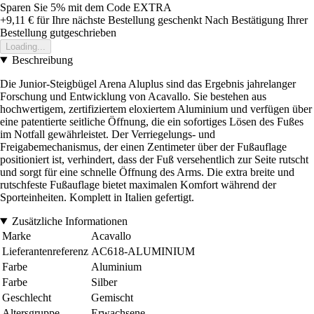
Sparen Sie 5%
mit dem Code
EXTRA
+9,11 €
für Ihre nächste Bestellung geschenkt
Nach Bestätigung Ihrer
Bestellung gutgeschrieben
Loading...
Beschreibung
Die Junior-Steigbügel Arena Aluplus sind das Ergebnis jahrelanger
Forschung und Entwicklung von Acavallo. Sie bestehen aus
hochwertigem, zertifiziertem eloxiertem Aluminium und verfügen über
eine patentierte seitliche Öffnung, die ein sofortiges Lösen des Fußes
im Notfall gewährleistet. Der Verriegelungs- und
Freigabemechanismus, der einen Zentimeter über der Fußauflage
positioniert ist, verhindert, dass der Fuß versehentlich zur Seite rutscht
und sorgt für eine schnelle Öffnung des Arms. Die extra breite und
rutschfeste Fußauflage bietet maximalen Komfort während der
Sporteinheiten. Komplett in Italien gefertigt.
Zusätzliche Informationen
Marke
Acavallo
Lieferantenreferenz
AC618-ALUMINIUM
Farbe
Aluminium
Farbe
Silber
Geschlecht
Gemischt
Altersgruppe
Erwachsene