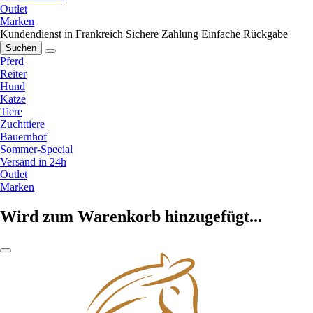
Outlet
Marken
Kundendienst in Frankreich
Sichere Zahlung
Einfache Rückgabe
Suchen
Pferd
Reiter
Hund
Katze
Tiere
Zuchttiere
Bauernhof
Sommer-Special
Versand in 24h
Outlet
Marken
Wird zum Warenkorb hinzugefügt...