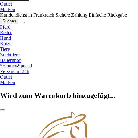
Outlet
Marken
Kundendienst in Frankreich
Sichere Zahlung
Einfache Rückgabe
Suchen
Pferd
Reiter
Hund
Katze
Tiere
Zuchttiere
Bauernhof
Sommer-Special
Versand in 24h
Outlet
Marken
Wird zum Warenkorb hinzugefügt...