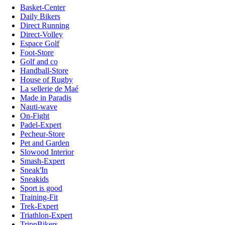
Basket-Center
Daily Bikers
Direct Running
Direct-Volley
Espace Golf
Foot-Store
Golf and co
Handball-Store
House of Rugby
La sellerie de Maé
Made in Paradis
Nauti-wave
On-Fight
Padel-Expert
Pecheur-Store
Pet and Garden
Slowood Interior
Smash-Expert
Sneak'In
Sneakids
Sport is good
Training-Fit
Trek-Expert
Triathlon-Expert
TripnBikers