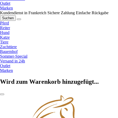
Outlet
Marken
Kundendienst in Frankreich
Sichere Zahlung
Einfache Rückgabe
Suchen
Pferd
Reiter
Hund
Katze
Tiere
Zuchttiere
Bauernhof
Sommer-Special
Versand in 24h
Outlet
Marken
Wird zum Warenkorb hinzugefügt...