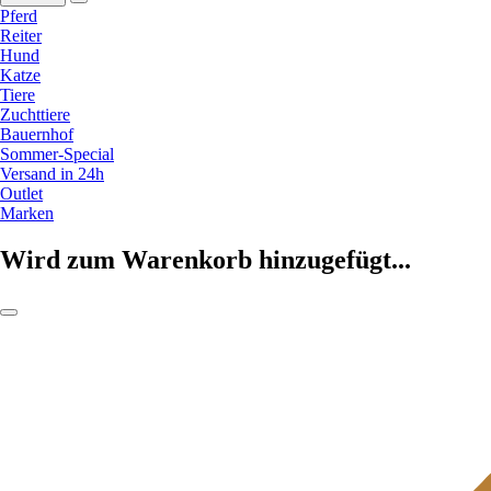
Pferd
Reiter
Hund
Katze
Tiere
Zuchttiere
Bauernhof
Sommer-Special
Versand in 24h
Outlet
Marken
Wird zum Warenkorb hinzugefügt...