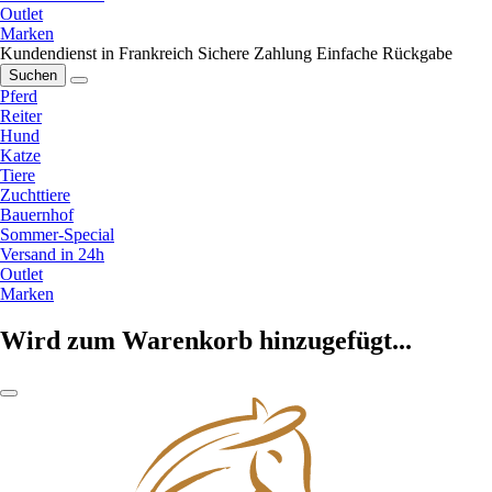
Outlet
Marken
Kundendienst in Frankreich
Sichere Zahlung
Einfache Rückgabe
Suchen
Pferd
Reiter
Hund
Katze
Tiere
Zuchttiere
Bauernhof
Sommer-Special
Versand in 24h
Outlet
Marken
Wird zum Warenkorb hinzugefügt...