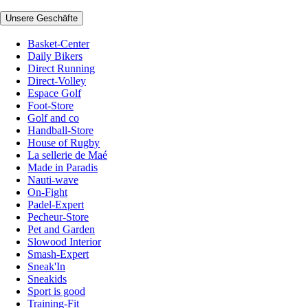
Unsere Geschäfte
Basket-Center
Daily Bikers
Direct Running
Direct-Volley
Espace Golf
Foot-Store
Golf and co
Handball-Store
House of Rugby
La sellerie de Maé
Made in Paradis
Nauti-wave
On-Fight
Padel-Expert
Pecheur-Store
Pet and Garden
Slowood Interior
Smash-Expert
Sneak'In
Sneakids
Sport is good
Training-Fit