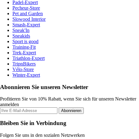
Padel-Expert
Pecheur-Store
Pet and Garden
Slowood Interior
Smash-Expert
Sneak'In
Sneakids
Sport is good
Training-Fit
Trek-Expert
Triathlon-Expert
TripnBikers
Vélo-Store
Winter-Expert
Abonnieren Sie unseren Newsletter
Profitieren Sie von 10% Rabatt, wenn Sie sich für unseren Newsletter
anmelden
Abonnieren
Bleiben Sie in Verbindung
Folgen Sie uns in den sozialen Netzwerken