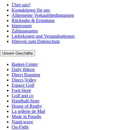
Über uns?
Kontaktieren Sie uns
Allgemeine Verkaufsbedingungen
Rückgabe & Erstattung
Impressum
Zahlungsarten
Lieferkosten und Versandoptionen
Hinweis zum Datenschutz
Unsere Geschäfte
Basket-Center
Daily Bikers
Direct Running
Direct-Volley
Espace Golf
Foot-Store
Golf and co
Handball-Store
House of Rugby
La sellerie de Maé
Made in Paradis
Nauti-wave
On-Fight