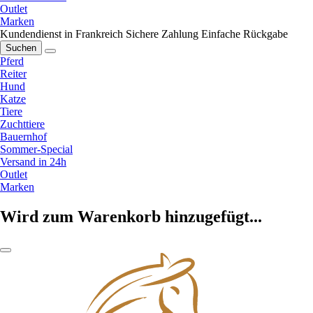
Outlet
Marken
Kundendienst in Frankreich
Sichere Zahlung
Einfache Rückgabe
Suchen
Pferd
Reiter
Hund
Katze
Tiere
Zuchttiere
Bauernhof
Sommer-Special
Versand in 24h
Outlet
Marken
Wird zum Warenkorb hinzugefügt...