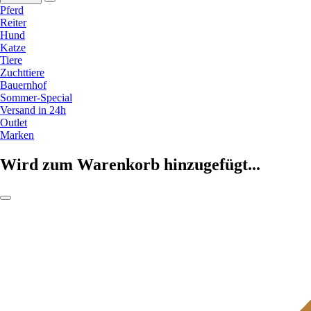
Pferd
Reiter
Hund
Katze
Tiere
Zuchttiere
Bauernhof
Sommer-Special
Versand in 24h
Outlet
Marken
Wird zum Warenkorb hinzugefügt...