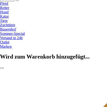
Pferd
Reiter
Hund
Katze
Tiere
Zuchttiere
Bauernhof
Sommer-Special
Versand in 24h
Outlet
Marken
Wird zum Warenkorb hinzugefügt...