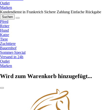
Outlet
Marken
Kundendienst in Frankreich
Sichere Zahlung
Einfache Rückgabe
Suchen
Pferd
Reiter
Hund
Katze
Tiere
Zuchttiere
Bauernhof
Sommer-Special
Versand in 24h
Outlet
Marken
Wird zum Warenkorb hinzugefügt...