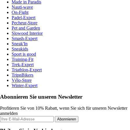
Made in Paradis
Nauti-wave
On-Fight
Padel-Expert
Pecheur-Store
Pet and Garden
Slowood Interior
Smash-Expert
Sneak'In
Sneakids
Sport is good
Training-Fit
Trek-Expert
Triathlon-Expert
TripnBikers
Vélo-Store
Winter-Expert
Abonnieren Sie unseren Newsletter
Profitieren Sie von 10% Rabatt, wenn Sie sich für unseren Newsletter
anmelden
Abonnieren