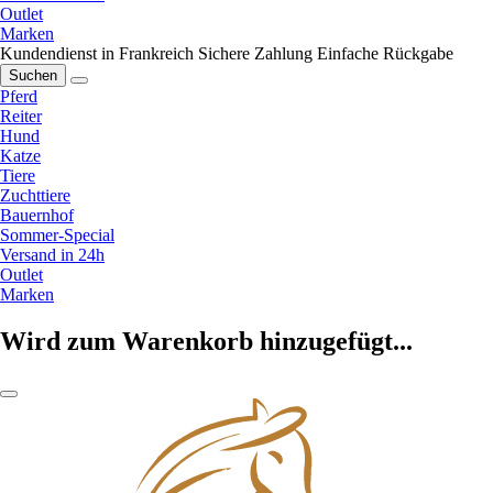
Outlet
Marken
Kundendienst in Frankreich
Sichere Zahlung
Einfache Rückgabe
Suchen
Pferd
Reiter
Hund
Katze
Tiere
Zuchttiere
Bauernhof
Sommer-Special
Versand in 24h
Outlet
Marken
Wird zum Warenkorb hinzugefügt...