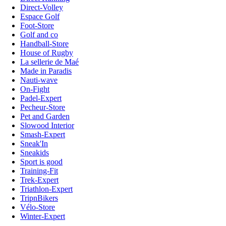
Direct-Volley
Espace Golf
Foot-Store
Golf and co
Handball-Store
House of Rugby
La sellerie de Maé
Made in Paradis
Nauti-wave
On-Fight
Padel-Expert
Pecheur-Store
Pet and Garden
Slowood Interior
Smash-Expert
Sneak'In
Sneakids
Sport is good
Training-Fit
Trek-Expert
Triathlon-Expert
TripnBikers
Vélo-Store
Winter-Expert