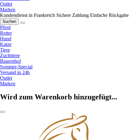
Outlet
Marken
Kundendienst in Frankreich
Sichere Zahlung
Einfache Rückgabe
Suchen
Pferd
Reiter
Hund
Katze
Tiere
Zuchttiere
Bauernhof
Sommer-Special
Versand in 24h
Outlet
Marken
Wird zum Warenkorb hinzugefügt...