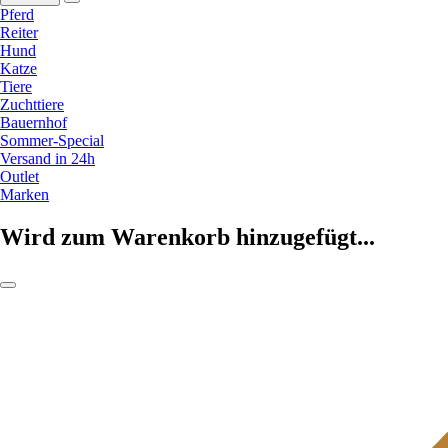
Pferd
Reiter
Hund
Katze
Tiere
Zuchttiere
Bauernhof
Sommer-Special
Versand in 24h
Outlet
Marken
Wird zum Warenkorb hinzugefügt...