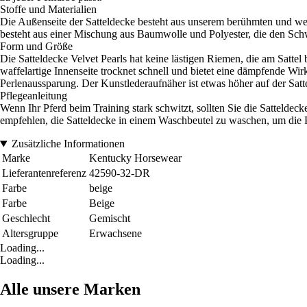
Stoffe und Materialien
Die Außenseite der Satteldecke besteht aus unserem berühmten und weic
besteht aus einer Mischung aus Baumwolle und Polyester, die den Schw
Form und Größe
Die Satteldecke Velvet Pearls hat keine lästigen Riemen, die am Sattel b
waffelartige Innenseite trocknet schnell und bietet eine dämpfende Wir
Perlenaussparung. Der Kunstlederaufnäher ist etwas höher auf der Satte
Pflegeanleitung
Wenn Ihr Pferd beim Training stark schwitzt, sollten Sie die Satteldec
empfehlen, die Satteldecke in einem Waschbeutel zu waschen, um die P
Zusätzliche Informationen
Marke
Kentucky Horsewear
Lieferantenreferenz
42590-32-DR
Farbe
beige
Farbe
Beige
Geschlecht
Gemischt
Altersgruppe
Erwachsene
Loading...
Loading...
Alle unsere Marken