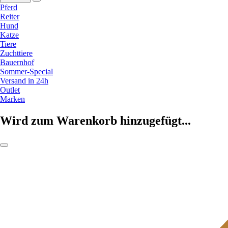
Pferd
Reiter
Hund
Katze
Tiere
Zuchttiere
Bauernhof
Sommer-Special
Versand in 24h
Outlet
Marken
Wird zum Warenkorb hinzugefügt...