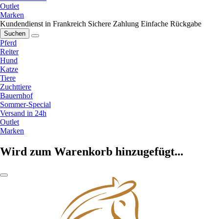
Outlet
Marken
Kundendienst in Frankreich
Sichere Zahlung
Einfache Rückgabe
Suchen
Pferd
Reiter
Hund
Katze
Tiere
Zuchttiere
Bauernhof
Sommer-Special
Versand in 24h
Outlet
Marken
Wird zum Warenkorb hinzugefügt...