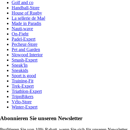
Golf and co
Handball-Store
House of Rugby
La sellerie de Maé
Made in Paradis
Nauti-wave
On-Fight
Padel-Expert
Pecheur-Store
Pet and Garden
Slowood Interior
Smash-Expert
Sneak'In
Sneakids
Sport is good
Training-Fit
Trek-Expert
Triathlon-Expert
TripnBikers
Vélo-Store
Winter-Expert
Abonnieren Sie unseren Newsletter
Profitieren Sie von 10% Rabatt, wenn Sie sich für unseren Newsletter