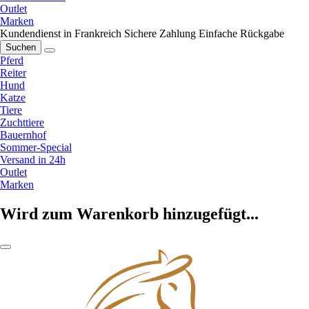
Outlet
Marken
Kundendienst in Frankreich
Sichere Zahlung
Einfache Rückgabe
Suchen
Pferd
Reiter
Hund
Katze
Tiere
Zuchttiere
Bauernhof
Sommer-Special
Versand in 24h
Outlet
Marken
Wird zum Warenkorb hinzugefügt...