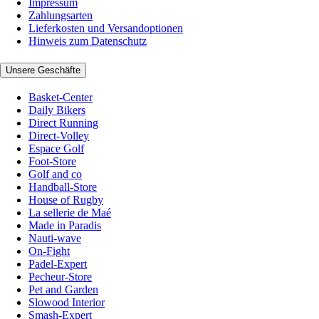
Impressum
Zahlungsarten
Lieferkosten und Versandoptionen
Hinweis zum Datenschutz
Unsere Geschäfte
Basket-Center
Daily Bikers
Direct Running
Direct-Volley
Espace Golf
Foot-Store
Golf and co
Handball-Store
House of Rugby
La sellerie de Maé
Made in Paradis
Nauti-wave
On-Fight
Padel-Expert
Pecheur-Store
Pet and Garden
Slowood Interior
Smash-Expert