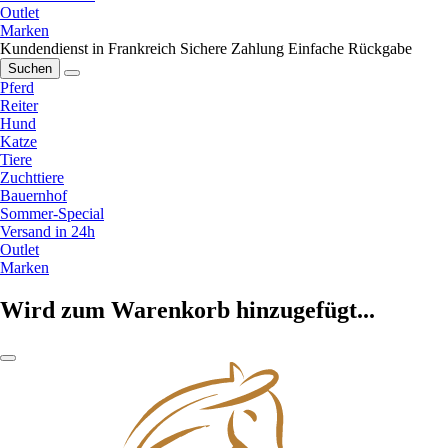
Outlet
Marken
Kundendienst in Frankreich
Sichere Zahlung
Einfache Rückgabe
Suchen
Pferd
Reiter
Hund
Katze
Tiere
Zuchttiere
Bauernhof
Sommer-Special
Versand in 24h
Outlet
Marken
Wird zum Warenkorb hinzugefügt...