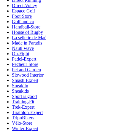
Direct Running
Direct-Volley
Espace Golf
Foot-Store
Golf and co
Handball-Store
House of Rugby
La sellerie de Maé
Made in Paradis
Nauti-wave
On-Fight
Padel-Expert
Pecheur-Store
Pet and Garden
Slowood Interior
Smash-Expert
Sneak'In
Sneakids
Sport is good
Training-Fit
Trek-Expert
Triathlon-Expert
TripnBikers
Vélo-Store
Winter-Expert