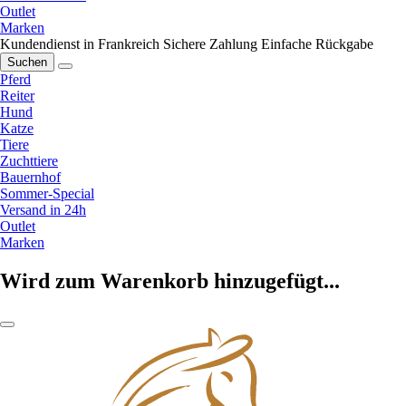
Outlet
Marken
Kundendienst in Frankreich
Sichere Zahlung
Einfache Rückgabe
Suchen
Pferd
Reiter
Hund
Katze
Tiere
Zuchttiere
Bauernhof
Sommer-Special
Versand in 24h
Outlet
Marken
Wird zum Warenkorb hinzugefügt...